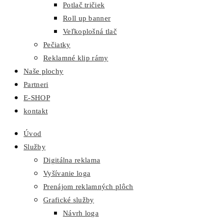
Potlač tričiek
Roll up banner
Veľkoplošná tlač
Pečiatky
Reklamné klip rámy
Naše plochy
Partneri
E-SHOP
kontakt
Úvod
Služby
Digitálna reklama
Vyšívanie loga
Prenájom reklamných plôch
Grafické služby
Návrh loga