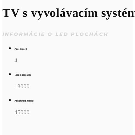
TV s vyvolávacím syst
INFORMÁCIE O LED PLOCHÁCH
Počet plôch
4
Videní mesačne
13000
Prehratí mesačne
45000