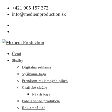
+421 905 157 372
info@mediemproduction.sk
Úvod
Služby
Digitálna reklama
Vyšívanie loga
Prenájom reklamných plôch
Grafické služby
Návrh loga
Foto a video produkcia
Reklamná tlač